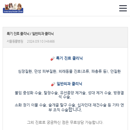
특기 진료 클리닉 / 일반외과 클리닉
서울동물병원
2024.09.10 | Hit466
특기 진료 클리
닉
심장질환, 만성 피부질환, 외래동물 진료(조류, 파충류 등), 안질환
일반외과 클리닉
불임 중성화 수술, 탈장수술, 유선종양 제거술, 성대 제거 수술, 방광결
석 수술,
소화 장기 이물 수술, 슬개골 탈구 수술, 십자인대 재건수술 등 기타 연
합니다.
부 조직 수술
그외 진료로 궁굼하신 점은 무료상담 가능합니다.