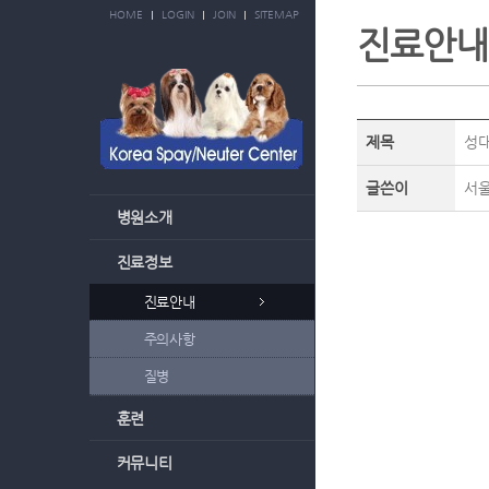
HOME
LOGIN
JOIN
SITEMAP
진료안내
제목
성
글쓴이
서
병원소개
진료정보
진료안내
주의사항
질병
훈련
커뮤니티