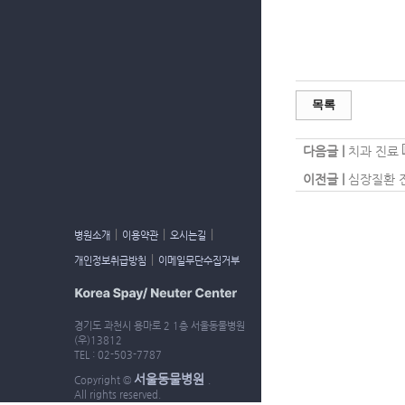
목록
다음글 |
치과 진료
이전글 |
심장질환 
｜
｜
｜
병원소개
이용약관
오시는길
｜
개인정보취급방침
이메일무단수집거부
경기도 과천시 용마로 2 1층 서울동물병원
(우)13812
TEL : 02-503-7787
서울동물병원
Copyright ©
.
All rights reserved.