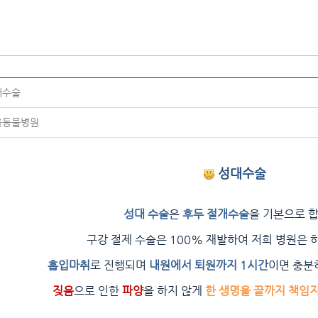
대수술
울동물병원
성대수술
성대 수술
은
후두 절개수술
을 기본으로 합
구강 절제 수술은 100% 재발하여 저희 병원은 
흡입마취
로 진행되며
내원에서 퇴원까지 1시간
이면 충분
짖음
으로 인한
파양
을 하지 않게
한 생명을 끝까지 책임지